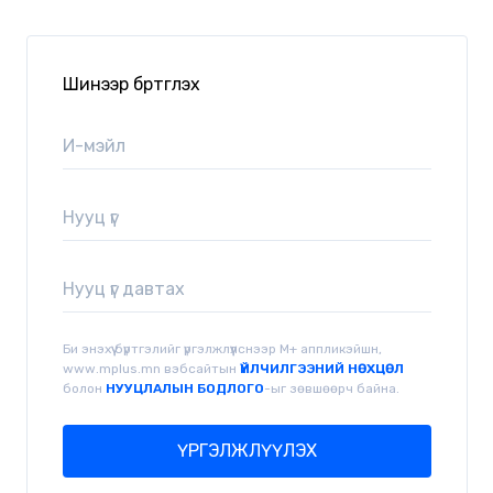
Шинээр бүртгүүлэх
Би энэхүү бүртгэлийг үргэлжлүүлснээр М+ аппликэйшн,
www.mplus.mn вэбсайтын
ҮЙЛЧИЛГЭЭНИЙ НӨХЦӨЛ
болон
НУУЦЛАЛЫН БОДЛОГО
-ыг зөвшөөрч байна.
ҮРГЭЛЖЛҮҮЛЭХ